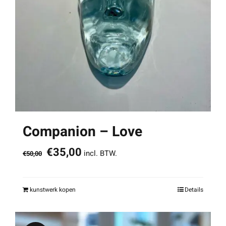
Companion – Love
Oorspronkelijke
Huidige
€
35,00
incl. BTW.
€
50,00
prijs
prijs
was:
is:
kunstwerk kopen
Details
€50,00.
€35,00.