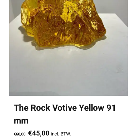
The Rock Votive Yellow 91
mm
Oorspronkelijke
Huidige
€
45,00
incl. BTW.
€
60,00