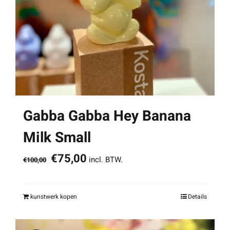
Gabba Gabba Hey Banana
Milk Small
Oorspronkelijke
Huidige
€
75,00
incl. BTW.
€
100,00
prijs
prijs
was:
is:
kunstwerk kopen
Details
€100,00.
€75,00.