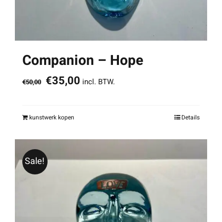
Companion – Hope
Oorspronkelijke
Huidige
€
35,00
incl. BTW.
€
50,00
prijs
prijs
was:
is:
kunstwerk kopen
Details
€50,00.
€35,00.
Sale!