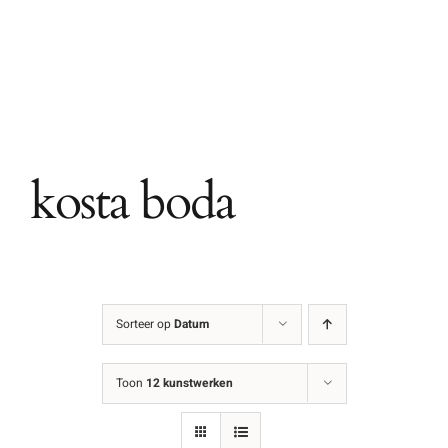
Ga
naar
inhoud
kosta boda
Sorteer op
Datum
Toon
12 kunstwerken