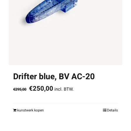
Drifter blue, BV AC-20
Oorspronkelijke
Huidige
€
250,00
incl. BTW.
€
295,00
prijs
prijs
was:
is:
kunstwerk kopen
Details
€295,00.
€250,00.