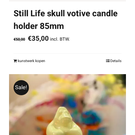
Still Life skull votive candle
holder 85mm
Oorspronkelijke
Huidige
€
35,00
incl. BTW.
€
50,00
prijs
prijs
was:
is:
kunstwerk kopen
Details
€50,00.
€35,00.
Sale!