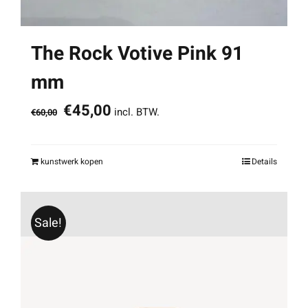
The Rock Votive Pink 91
mm
Oorspronkelijke
Huidige
€
45,00
incl. BTW.
€
60,00
prijs
prijs
was:
is:
kunstwerk kopen
Details
€60,00.
€45,00.
Sale!