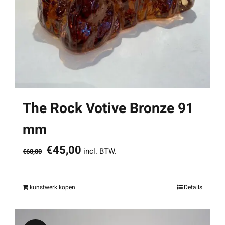
The Rock Votive Bronze 91
mm
Oorspronkelijke
Huidige
€
45,00
incl. BTW.
€
60,00
prijs
prijs
was:
is:
kunstwerk kopen
Details
€60,00.
€45,00.