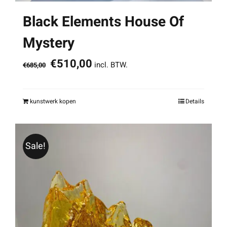
Black Elements House Of
Mystery
Oorspronkelijke
Huidige
€
510,00
incl. BTW.
€
685,00
prijs
prijs
was:
is:
kunstwerk kopen
Details
€685,00.
€510,00.
Sale!