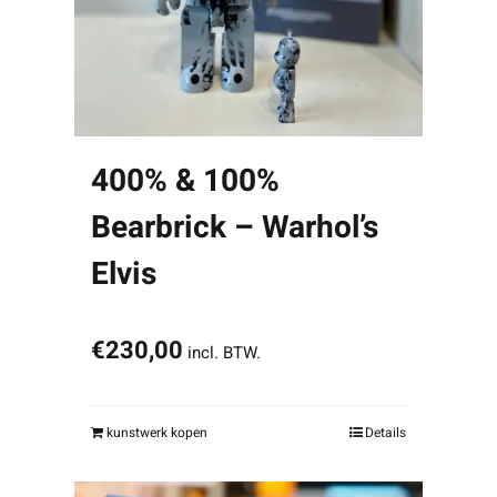
400% & 100%
Bearbrick – Warhol’s
Elvis
€
230,00
incl. BTW.
kunstwerk kopen
Details