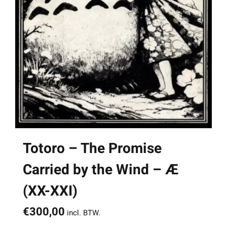
Totoro – The Promise
Carried by the Wind – Æ
(XX-XXI)
€
300,00
incl. BTW.