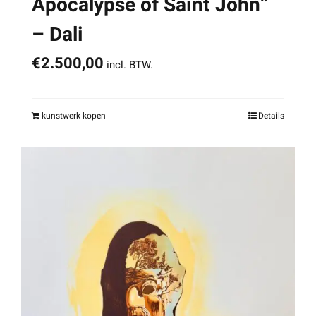
Apocalypse of Saint John”
– Dali
€
2.500,00
incl. BTW.
kunstwerk kopen
Details