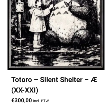
Totoro – Silent Shelter – Æ
(XX-XXI)
€
300,00
incl. BTW.