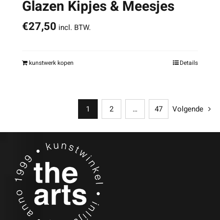
Glazen Kipjes & Meesjes
€
27,50
incl. BTW.
kunstwerk kopen
Details
1
2
…
47
Volgende