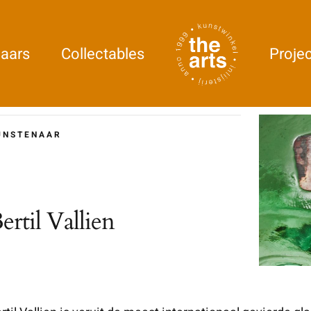
aars
Collectables
Proje
UNSTENAAR
ertil Vallien