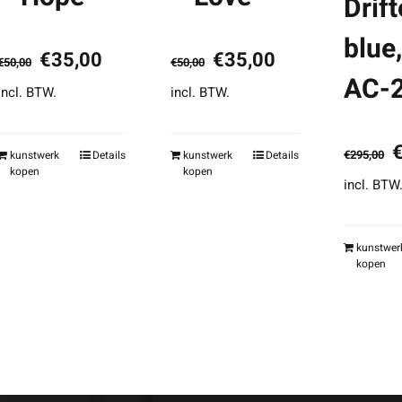
Drift
blue
Oorspronkelijke
Huidige
Oorspronkelijke
Huidige
€
35,00
€
35,00
€
50,00
€
50,00
AC-
prijs
prijs
prijs
prijs
incl. BTW.
incl. BTW.
was:
is:
was:
is:
€50,00.
€35,00.
€50,00.
€35,00.
O
€
295,00
kunstwerk
Details
kunstwerk
Details
kopen
kopen
p
incl. BTW
w
€
kunstwer
kopen