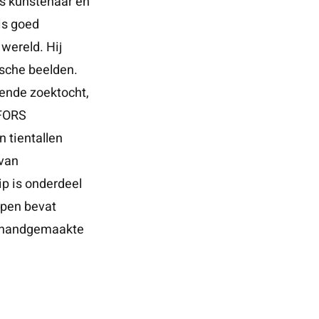
las kunstenaar en
is goed
wereld. Hij
sche beelden.
igende zoektocht,
AFORS
 tientallen
 van
ip is onderdeel
rpen bevat
n handgemaakte