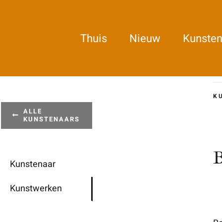
Ga
naar
Thuis
Nieuw
Kunsten
inhoud
K
ALLE
KUNSTENAARS
B
Kunstenaar
Kunstwerken