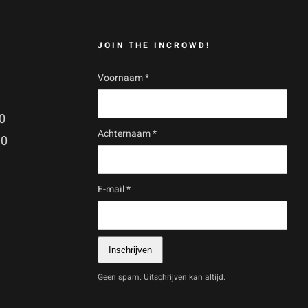
JOIN THE INCROWD!
Voornaam
*
0
Achternaam
*
30
E-mail
*
Inschrijven
Geen spam. Uitschrijven kan altijd.