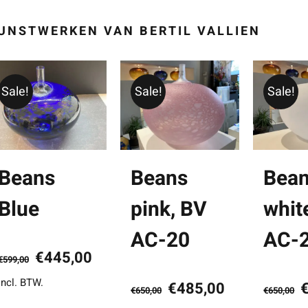
UNSTWERKEN VAN BERTIL VALLIEN
Sale!
Sale!
Sale!
Beans
Beans
Bea
Blue
pink, BV
whit
AC-20
AC-
Oorspronkelijke
Huidige
€
445,00
€
599,00
prijs
prijs
incl. BTW.
Oorspronkelijke
Huidige
O
€
485,00
€
650,00
€
650,00
was:
is:
prijs
prijs
p