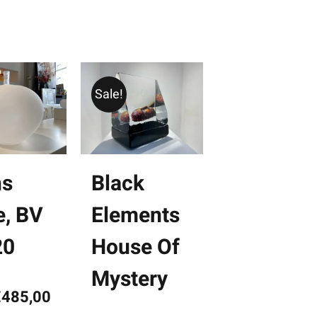
Sale!
ns
Black
e, BV
Elements
20
House Of
Mystery
orspronkelijke
Huidige
€
485,00
rijs
prijs