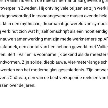
rtil Vallien is veruit de meest internationaal gevierde g
twerper in Zweden. Hij ontving vele prijzen en zijn werk 
rtegenwoordigd in toonaangevende musea over de hele 
rkt in een mythische, droomachtige wereld van symboli
j verbindt zich wat hij zelf omschrijft als een nooit eind
n nauwe samenwerking met zijn mede-werknemers op 
asfabriek, een aantal van hen hebben gewerkt met Vallien
ren. Bertil Vallien is voornamelijk bekend als de meester
ndvormen. Zijn solide, diepblauwe, vier-meter-lange sch
worden van het moderne glas geschiedenis. Zijn ontwe
vens Château, een van de best verkopende reeksen va
azen over de jaren.