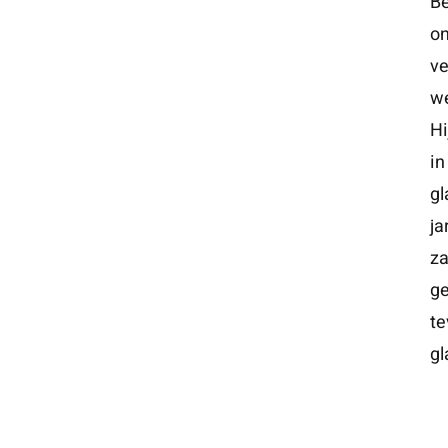
Be
on
ve
we
Hi
i
gl
ja
za
ge
te
gl