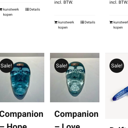
incl. BTW.
incl. BTW
€599,00.
€445,00.
was:
is:
w
kunstwerk
Details
kopen
€650,00.
€485,00.
€
kunstwerk
Details
kunstwer
kopen
kopen
Sale!
Sale!
Sale!
Companion
Companion
– Hope
– Love