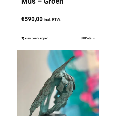
Mus – Groen
€
590,00
incl. BTW.
kunstwerk kopen
Details