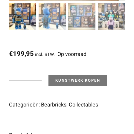
€
199,95
Op voorraad
incl. BTW.
KUNSTWERK KOPEN
400%
&
100%
Categorieën:
Bearbricks
,
Collectables
Bearbrick
Set
-