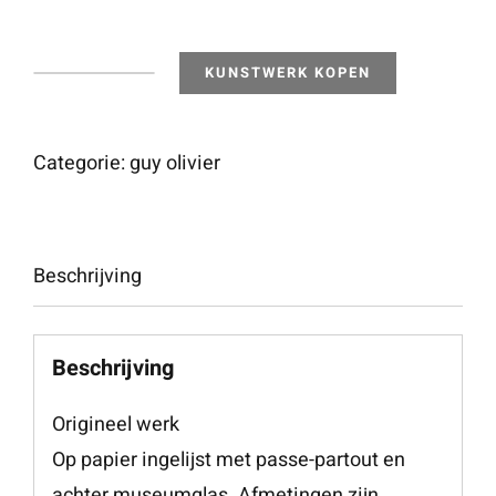
KUNSTWERK KOPEN
Cafe
a
Paris
Categorie:
guy olivier
aantal
Beschrijving
Beschrijving
Origineel werk
Op papier ingelijst met passe-partout en
achter museumglas. Afmetingen zijn