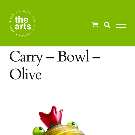
Ga
naar
inhoud
Carry – Bowl –
Olive