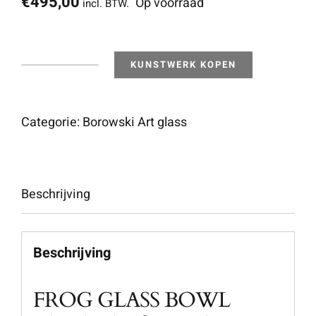
€
495,00
Op voorraad
incl. BTW.
KUNSTWERK KOPEN
Carry
-
Bowl
Categorie:
Borowski Art glass
-
Olive
aantal
Beschrijving
Beschrijving
FROG GLASS BOWL