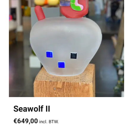
Seawolf II
€
649,00
incl. BTW.