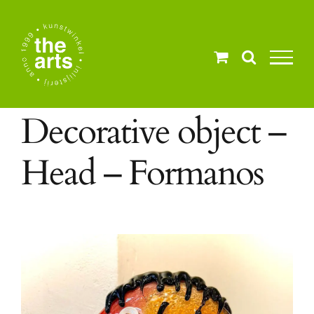
Ga
naar
inhoud
Decorative object –
Head – Formanos