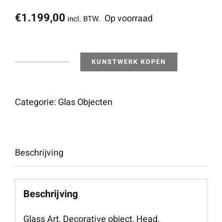
€
1.199,00
Op voorraad
incl. BTW.
KUNSTWERK KOPEN
Decorative
object
-
Categorie:
Glas Objecten
Head
-
Formanos
Beschrijving
aantal
Beschrijving
Glass Art, Decorative object, Head,