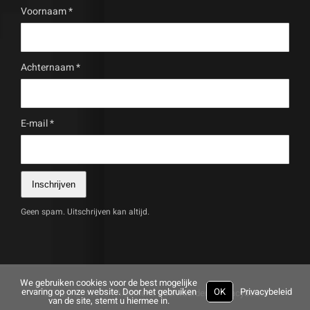
Voornaam
*
Achternaam
*
E-mail
*
Inschrijven
Geen spam. Uitschrijven kan altijd.
We gebruiken cookies voor de best mogelijke
ervaring op onze website. Door het gebruiken
OK
Privacybeleid
© Copyright
2026 |
Algemene Voorwaarden
|
Privacybeleid
van de site, stemt u hiermee in.