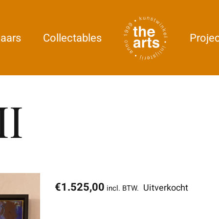
aars
Collectables
Proje
II
€
1.525,00
Uitverkocht
incl. BTW.