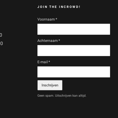
JOIN THE INCROWD!
Voornaam
*
0
Achternaam
*
30
E-mail
*
Inschrijven
Geen spam. Uitschrijven kan altijd.