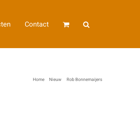
cten
Contact
Home
Nieuw
Rob Bonnemaijers
Lady Love II