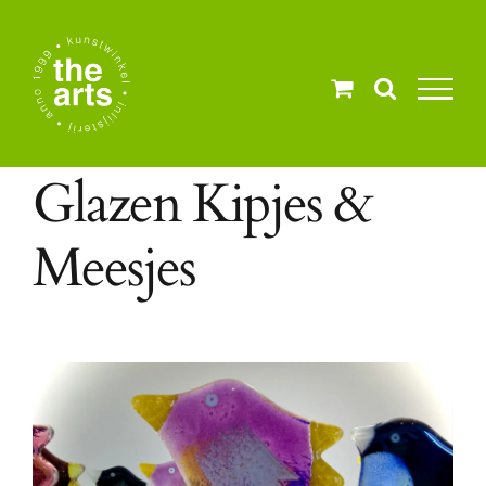
Ga
naar
inhoud
Glazen Kipjes &
Meesjes