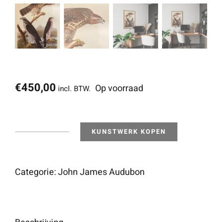
€
450,00
Op voorraad
incl. BTW.
KUNSTWERK KOPEN
Goshawk
aantal
Categorie:
John James Audubon