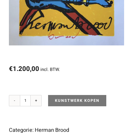
€
1.200,00
incl. BTW.
KUNSTWERK KOPEN
Guitar
Man
aantal
Categorie:
Herman Brood