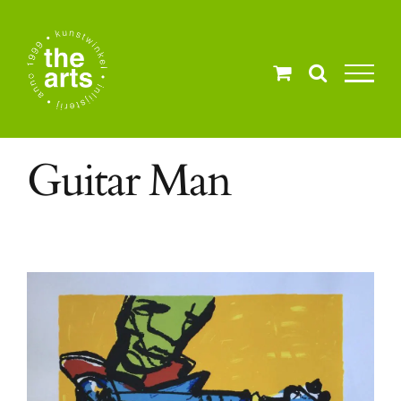
Ga
naar
inhoud
Guitar Man