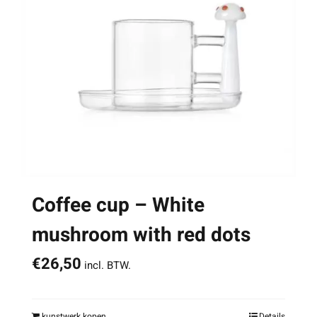
Coffee cup – White
mushroom with red dots
€
26,50
incl. BTW.
kunstwerk kopen
Details