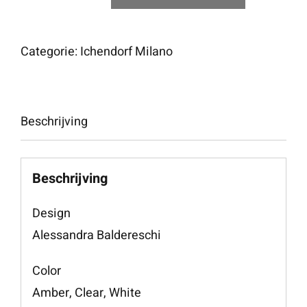
Tumbler
Amber
cat
Categorie:
Ichendorf Milano
with
white
tail
Beschrijving
aantal
Beschrijving
Design
Alessandra Baldereschi
Color
Amber, Clear, White