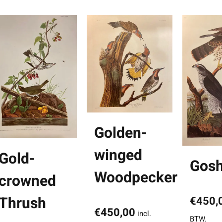
Golden-
winged
Gold-
Gos
Woodpecker
crowned
Thrush
€
450,
€
450,00
incl.
BTW.