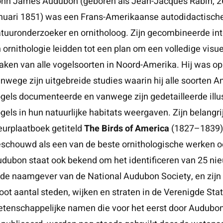
hn James Audubon (geboren als Jean-Jacques Rabin, 26
nuari 1851) was een Frans-Amerikaanse autodidactisch
tuuronderzoeker en ornitholoog. Zijn gecombineerde int
 ornithologie leidden tot een plan om een volledige visuel
ken van alle vogelsoorten in Noord-Amerika. Hij was op
nwege zijn uitgebreide studies waarin hij alle soorten 
gels documenteerde en vanwege zijn gedetailleerde illus
gels in hun natuurlijke habitats weergaven. Zijn belangri
eurplaatboek getiteld
The Birds of America
(1827–1839)
schouwd als een van de beste ornithologische werken oo
dubon staat ook bekend om het identificeren van 25 nie
 de naamgever van de National Audubon Society, en zijn
oot aantal steden, wijken en straten in de Verenigde Stat
tenschappelijke namen die voor het eerst door Audubo