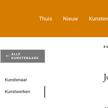
Ga
naar
Thuis
Nieuw
Kunsten
inhoud
K
ALLE
KUNSTENAARS
J
Kunstenaar
Kunstwerken