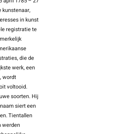
 april 1785 – 27
e kunstenaar,
eresses in kunst
e registratie te
merkelijk
Amerikaanse
traties, die de
jkste werk, een
, wordt
it voltooid.
uwe soorten. Hij
 naam siert een
en. Tientallen
n werden