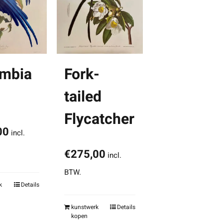
Fork-
mbia
tailed
Flycatcher
00
incl.
€
275,00
incl.
BTW.
k
Details
kunstwerk
Details
kopen