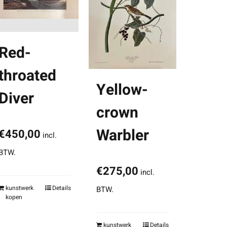
Red-
throated
Yellow-
Diver
crown
Warbler
€
450,00
incl.
BTW.
€
275,00
incl.
kunstwerk
Details
BTW.
kopen
kunstwerk
Details