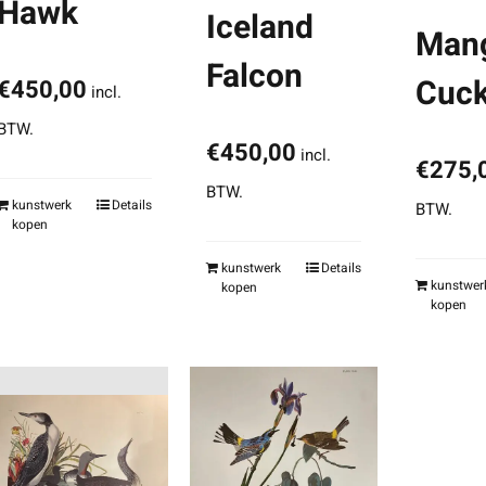
Hawk
Iceland
Man
Falcon
Cuc
€
450,00
incl.
BTW.
€
450,00
incl.
€
275,
BTW.
kunstwerk
Details
BTW.
kopen
kunstwerk
Details
kunstwer
kopen
kopen