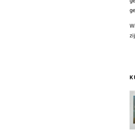
ge
g
Wi
zi
K