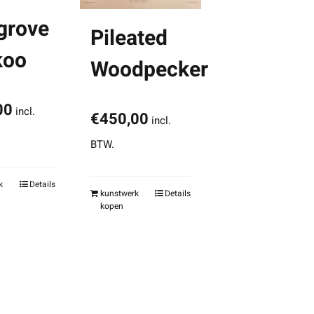
grove
Pileated
koo
Woodpecker
00
incl.
€
450,00
incl.
BTW.
k
Details
kunstwerk
Details
kopen