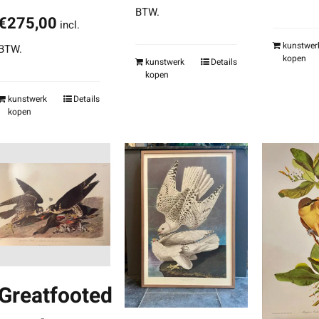
BTW.
€
275,00
incl.
kunstwer
BTW.
kopen
kunstwerk
Details
kopen
kunstwerk
Details
kopen
Greatfooted