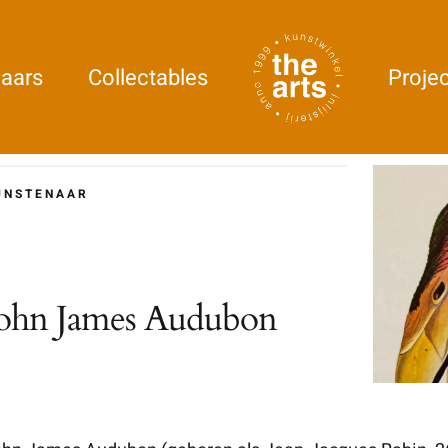
aars
Collectables
Proje
UNSTENAAR
ohn James Audubon