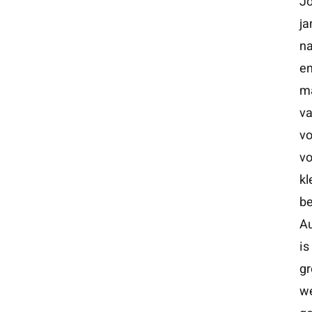
Jo
ja
na
en
ma
va
vo
vo
kl
be
Au
is
gr
we