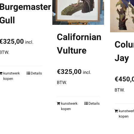
Burgemaster
Gull
Californian
€
325,00
Colu
incl.
Vulture
BTW.
Jay
€
325,00
incl.
kunstwerk
Details
€
450,
kopen
BTW.
BTW.
kunstwerk
Details
kopen
kunstwer
kopen