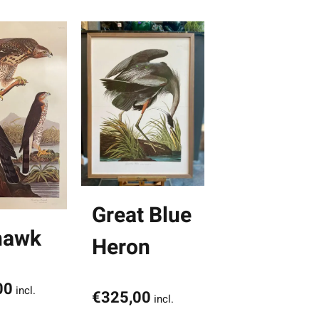
Great Blue
hawk
Heron
00
incl.
€
325,00
incl.