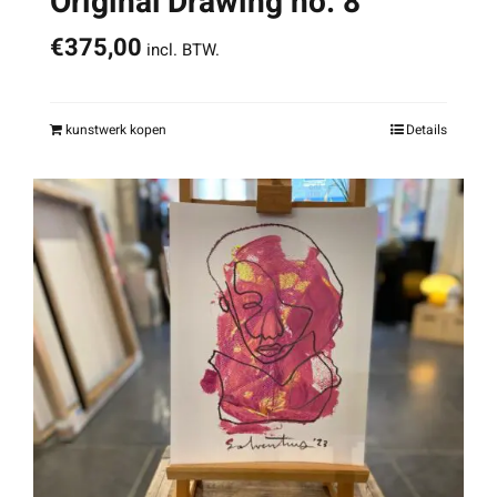
Original Drawing no. 8
€
375,00
incl. BTW.
kunstwerk kopen
Details