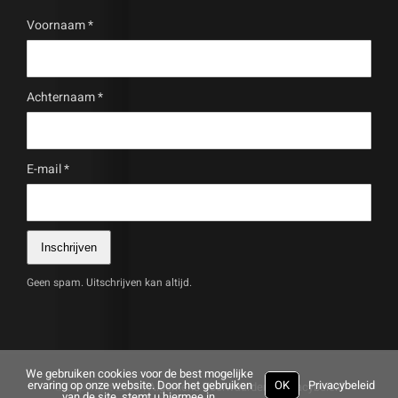
Voornaam
*
Achternaam
*
E-mail
*
Inschrijven
Geen spam. Uitschrijven kan altijd.
We gebruiken cookies voor de best mogelijke
ervaring op onze website. Door het gebruiken
OK
Privacybeleid
© Copyright
2026 |
Algemene Voorwaarden
|
Privacybeleid
van de site, stemt u hiermee in.