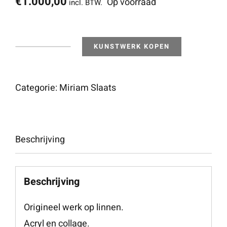
€
1.000,00
Op voorraad
incl. BTW.
KUNSTWERK KOPEN
Look
with
Eyes
Categorie:
Miriam Slaats
of
Love
aantal
Beschrijving
Beschrijving
Origineel werk op linnen.
Acryl en collage.