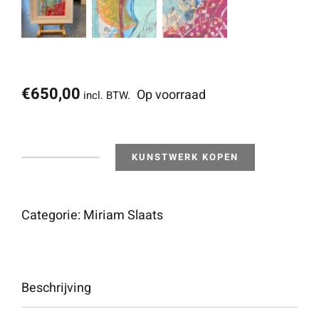
€
650,00
Op voorraad
incl. BTW.
KUNSTWERK KOPEN
PURA
VIDA
-
Categorie:
Miriam Slaats
Dieciocho
aantal
Beschrijving