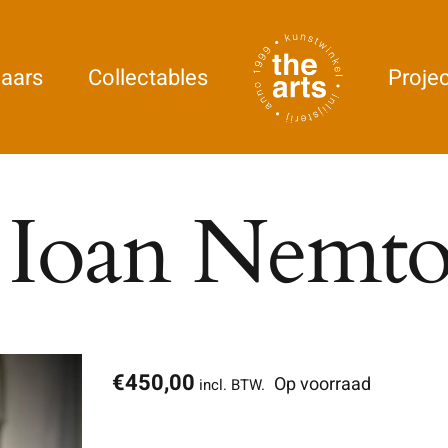
aars
Collectables
Proje
 Ioan Nemto
€
450,00
Op voorraad
incl. BTW.