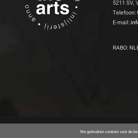
5211 SV, 
Telefoon:
E-mail:
in
RABO: NL
We gebruiken cookies voor de bes