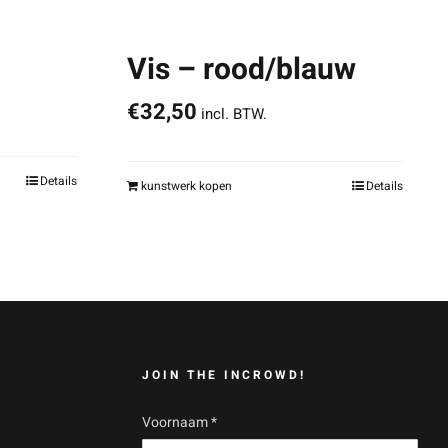
Vis – rood/blauw
€
32,50
incl. BTW.
Details
kunstwerk kopen
Details
JOIN THE INCROWD!
Voornaam
*