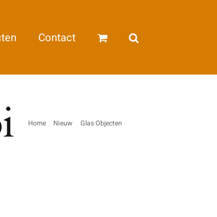
cten
Contact
i
Home
Nieuw
Glas Objecten
Red Vase – Ioan Nemtoi