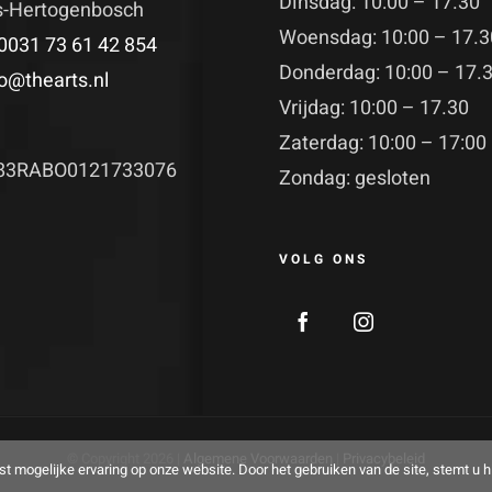
Dinsdag: 10:00 – 17.30
's-Hertogenbosch
Woensdag: 10:00 – 17.3
0031 73 61 42 854
Donderdag: 10:00 – 17.
fo@thearts.nl
Vrijdag: 10:00 – 17.30
Zaterdag: 10:00 – 17:00
83RABO0121733076
Zondag: gesloten
VOLG ONS
© Copyright
2026 |
Algemene Voorwaarden
|
Privacybeleid
t mogelijke ervaring op onze website. Door het gebruiken van de site, stemt u h