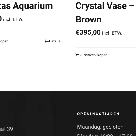
tas Aquarium
Crystal Vase –
Brown
0
incl. BTW.
€
395,00
incl. BTW.
kopen
Details
kunstwerk kopen
OPENINGSTIJDEN
Maandag: gesloten
aat 39