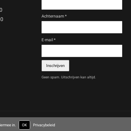
0
Achternaam
*
30
E-mail
*
Inschrijven
Geen spam. Uitschrijven kan altijd.
iermee in.
OK
Privacybeleid